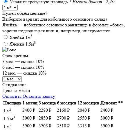
Укажите требуемую площадь
* Высота боксов - 2,4м
Нужен объём меньше?
Выберите вариант для небольшого сезонного склада:
Ячейка — небольшое сезонное хранилище в формате «бокс»,
хорошо подходит для шин и, например, инструментов
3
Ячейка 1м
3
Ячейка 1,5м
Срок аренды
3 мес.
— скидка
10%
6 мес.
— скидка
10%
12 мес.
— скидка
10%
Скидка
или
Цена за месяц
Оплатить
Оставить заявку
Площадь
1 месяц
3 месяца
6 месяцев
12 месяцев
Депозит **
3
2400 ₽
2280 ₽
2160 ₽
2040 ₽
2400 ₽
1 м
3
3000 ₽
2850 ₽
2700 ₽
2550 ₽
3000 ₽
1.5 м
2
3900 ₽
3705 ₽
3510 ₽
3315 ₽
3900 ₽
1 м